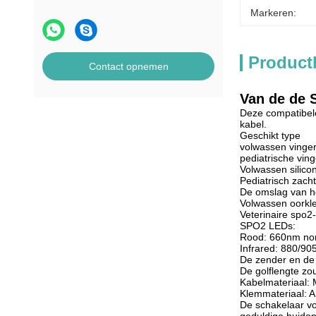
Markeren:
Product
Contact opnemen
Van de de 
Deze compatibele
kabel.
Geschikt type
volwassen vinge
pediatrische vin
Volwassen silico
Pediatrisch zacht
De omslag van h
Volwassen oorkl
Veterinaire spo2
SPO2 LEDs:
Rood: 660nm no
Infrared: 880/9
De zender en de
De golflengte zo
Kabelmateriaal: 
Klemmateriaal: A
De schakelaar vo