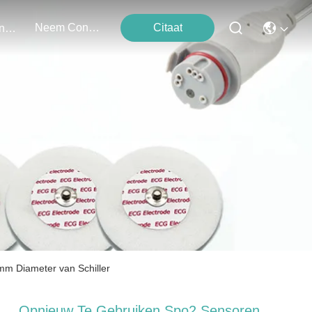
Neem Contact Met Ons Op
Citaat
Evenementen
m Diameter van Schiller
Opnieuw Te Gebruiken Spo2 Sensoren