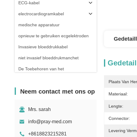
ECG-kabel
electrocardiogramkabel
medische apparatuur
opnieuw te gebruiken ecgelektroden
Gedetail
Invasieve bloeddrukkabel
niet invasief bloeddrukmanchet
Gedetail
De Toebehoren van het
Electrosurgicalmateriaal
Plaats Van He
Geduldige Monitortribune
Neem contact met ons op
Materiaal:
Lengte:
Mrs. sarah
Connector:
info@pray-med.com
Levering Verm
+8618823215281