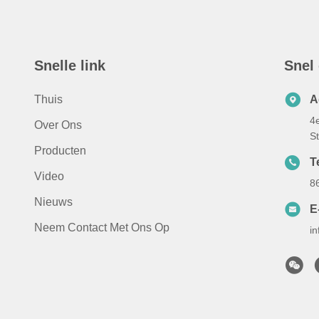
Snelle link
Snel
Thuis
A
4
Over Ons
St
Producten
T
Video
8
Nieuws
E
Neem Contact Met Ons Op
i