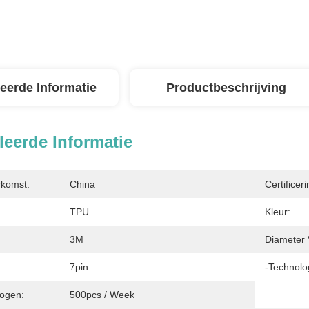
leerde Informatie
Productbeschrijving
leerde Informatie
rkomst:
China
Certificeri
TPU
Kleur:
3M
Diameter 
7pin
-Technolo
ogen:
500pcs / Week