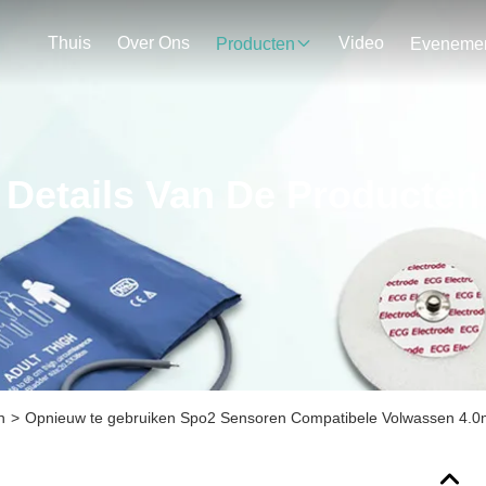
Thuis
Over Ons
Video
Producten
Details Van De Producten
n
>
Opnieuw te gebruiken Spo2 Sensoren Compatibele Volwassen 4.0m