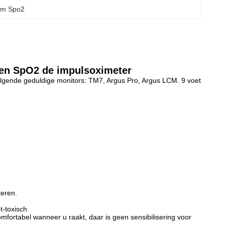
lem Spo2
sen SpO2 de impulsoximeter
olgende geduldige monitors: TM7, Argus Pro, Argus LCM. 9 voet
keren.
t-toxisch
fortabel wanneer u raakt, daar is geen sensibilisering voor