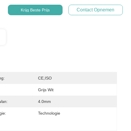
Contact Opnemen
Krijg Beste Prijs
ng:
CE,ISO
Grijs Wit
Van:
4.0mm
gie:
Technologie