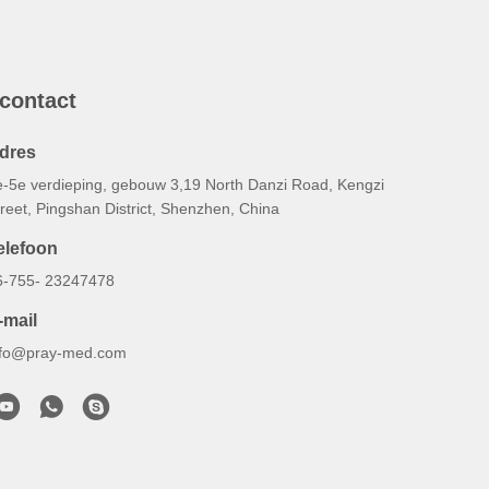
 contact
dres
e-5e verdieping, gebouw 3,19 North Danzi Road, Kengzi
reet, Pingshan District, Shenzhen, China
elefoon
6-755- 23247478
-mail
nfo@pray-med.com