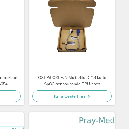
rbruikbare
OXI-P/I OXI-A/N Multi Site D-YS korte
4054
SpO2-sensor/sonde TPU-hoes
Krijg Beste Prijs