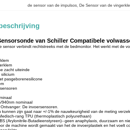
de sensor van de impulsos
, 
De Sensor van de vingerk
beschrijving
Sensorsonde van Schiller Compatibele volwas
 sensor verbindt rechtstreeks met de bedmonitor. Het werkt met de v
rklem
gerklem
ne zacht uiteinde
 silicium
et pasgeborenesilicone
em
-sensoren
minaal
05/940nm nominaal
 Ontvanger: De invoersensoren.
u kunnen zijn gaat naar +/-1% de nauwkeurigheid van de meting verze
Medisch-rang TPU (thermoplastisch polyurethaan)
BS (Arylonitrile-Butadieenstyreen)--geen anaphylaxis, duurzaam en nie
or de machine wordt gemaakt van het de invoerplastiek en het voelt com