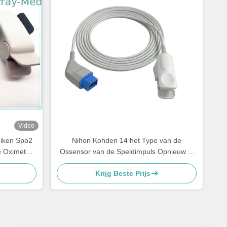
Video
uiken Spo2
Nihon Kohden 14 het Type van de
e Oximeter
Ossensor van de Speldimpuls Opnieuw te
gebruiken Spaanders 4.0mm van Korea
Krijg Beste Prijs
Diameter