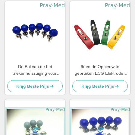
De Bol van de het
9mm de Opnieuw te
ziekenhuiszuiging voor
gebruiken ECG Elektroden
Volwassenen, de Elektroden
van de Lidmaatklem voor de
Krijg Beste Prijs
Krijg Beste Prijs
van de Metaalborst voor
Machine0.4lb Gewicht van
Breuk/Klem
ECG/van het
electrocardiogram