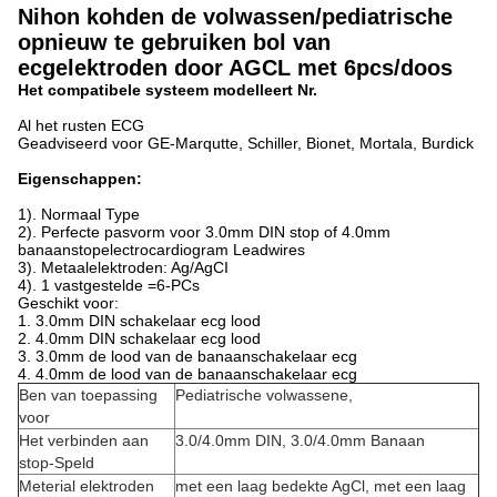
Nihon kohden de volwassen/pediatrische
opnieuw te gebruiken bol van
ecgelektroden door AGCL met 6pcs/doos
Het compatibele systeem modelleert Nr.
Al het rusten ECG
Geadviseerd voor GE-Marqutte, Schiller, Bionet, Mortala, Burdick
Eigenschappen:
1). Normaal Type
2). Perfecte pasvorm voor 3.0mm DIN stop of 4.0mm
banaanstopelectrocardiogram Leadwires
3). Metaalelektroden: Ag/AgCI
4). 1 vastgestelde =6-PCs
Geschikt voor:
1.
3.0mm DIN schakelaar ecg lood
2.
4.0mm DIN schakelaar ecg lood
3.
3.0mm de lood van de banaanschakelaar ecg
4.
4.0mm de lood van de banaanschakelaar ecg
Ben van toepassing
Pediatrische volwassene,
voor
Het verbinden aan
3.0/4.0mm DIN, 3.0/4.0mm Banaan
stop-Speld
Meterial elektroden
met een laag bedekte AgCl, met een laag