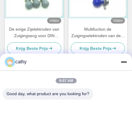
Video
Video
De enige Zijelektroden van
Multifuction de
Zuigingsecg voor DIN
Zuigingselektroden van de 6
3.0mm/Banaan 4.0mm Stop
Stukkenborst ECG voor
Krijg Beste Prijs
Krijg Beste Prijs
Volwassen/Pediatrisch
cathy
Snel contact
9:07 AM
Good day, what product are you looking for?
Adres
4e-5e verdieping, gebouw 3,19 North Danzi Road, Kengzi
Street, Pingshan District, Shenzhen, China
Telefoon
86-755- 23247478