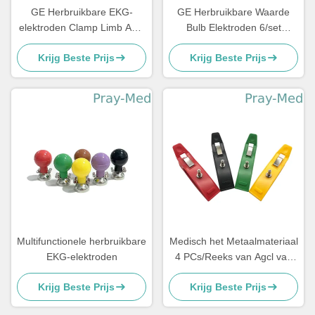
GE Herbruikbare EKG-
GE Herbruikbare Waarde
elektroden Clamp Limb AHA
Bulb Elektroden 6/set
VALUE 4/SET 2104784-001
2104783-001
Krijg Beste Prijs
Krijg Beste Prijs
Multifunctionele herbruikbare
Medisch het Metaalmateriaal
EKG-elektroden
4 PCs/Reeks van Agcl van
Rang Opnieuw te gebruiken
Krijg Beste Prijs
Krijg Beste Prijs
ECG Elektroden