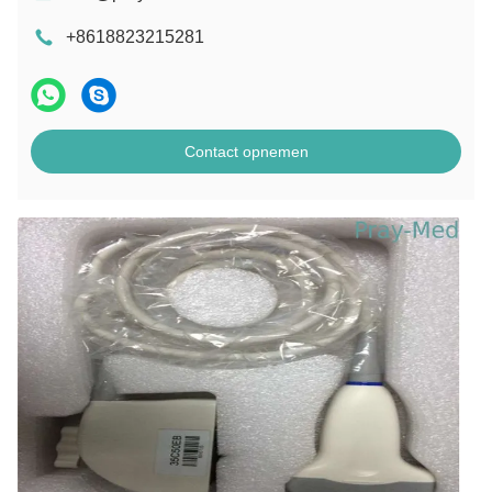
+8618823215281
Contact opnemen