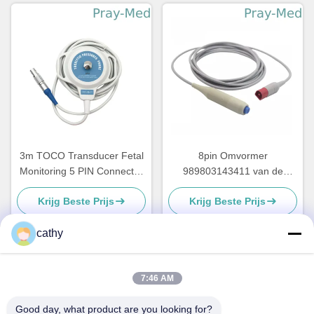
3m TOCO Transducer Fetal
8pin Omvormer
Monitoring 5 PIN Connector
989803143411 van de
For BD4000XS
schakelaar Foetale Monitor
Krijg Beste Prijs
Krijg Beste Prijs
HP For Avalon-FM
cathy
Snel contact
7:46 AM
Good day, what product are you looking for?
Adres