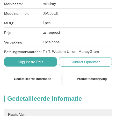
mindray
Merknaam:
35C50EB
Modelnummer:
1pcs
MOQ:
as request
Prijs:
1pcs/doos
Verpakking:
T / T, Western Union, MoneyGram
Betalingsvoorwaarden:
Krijg Beste Prijs
Contact Opnemen
Gedetailleerde Informatie
Productbeschrijving
Gedetailleerde Informatie
Plaats Van