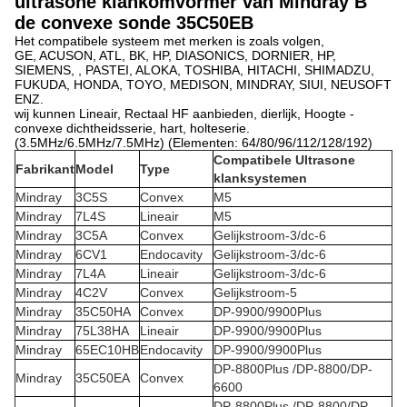
ultrasone klankomvormer van Mindray B
de convexe sonde 35C50EB
Het compatibele systeem met merken is zoals volgen,
GE, ACUSON, ATL, BK, HP, DIASONICS, DORNIER, HP,
SIEMENS, , PASTEI, ALOKA, TOSHIBA, HITACHI, SHIMADZU,
FUKUDA, HONDA, TOYO, MEDISON, MINDRAY, SIUI, NEUSOFT
ENZ.
wij kunnen Lineair, Rectaal HF aanbieden, dierlijk, Hoogte -
convexe dichtheidsserie, hart, holteserie.
(3.5MHz/6.5MHz/7.5MHz) (Elementen: 64/80/96/112/128/192)
Compatibele Ultrasone
Fabrikant
Model
Type
klanksystemen
Mindray
3C5S
Convex
M5
Mindray
7L4S
Lineair
M5
Mindray
3C5A
Convex
Gelijkstroom-3/dc-6
Mindray
6CV1
Endocavity
Gelijkstroom-3/dc-6
Mindray
7L4A
Lineair
Gelijkstroom-3/dc-6
Mindray
4C2V
Convex
Gelijkstroom-5
Mindray
35C50HA
Convex
DP-9900/9900Plus
Mindray
75L38HA
Lineair
DP-9900/9900Plus
Mindray
65EC10HB
Endocavity
DP-9900/9900Plus
DP-8800Plus /DP-8800/DP-
Mindray
35C50EA
Convex
6600
DP-8800Plus /DP-8800/DP-