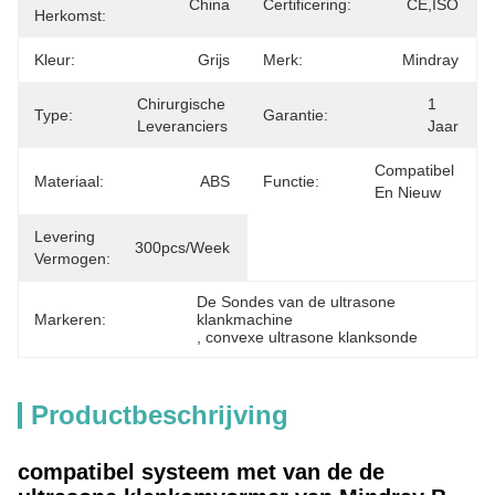
China
Certificering:
CE,ISO
Herkomst:
Kleur:
Grijs
Merk:
Mindray
Chirurgische 
1 
Type:
Garantie:
Leveranciers
Jaar
Compatibel 
Materiaal:
ABS
Functie:
En Nieuw
Levering
300pcs/week
Vermogen:
De Sondes van de ultrasone 
Markeren:
klankmachine
, 
convexe ultrasone klanksonde
Productbeschrijving
compatibel systeem met van de de