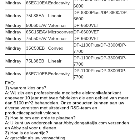
Mindray
65EC10EA
Endocavity
6600
DP-8800Plus /DP-8800/DP-
Mindray
75L38EA
Lineair
6600
Mindray
50L60EAV
Veterinair
DP-6600VET
Mindray
65C15EAV
Microconvex
DP-6600VET
Mindray
75L50EAV
Veterinair
DP-6600VET
DP-1100Plus/DP-3300/DP-
Mindray
35C50EB
Convex
7700
DP-1100Plus/DP-3300/DP-
Mindray
75L38EB
Lineair
7700
DP-1100Plus/DP-3300/DP-
Mindray
65EC10EB
Endocavity
7700
FAQ:
1) waarom kies ons?
A: Wij zijn een professionele medische elektronikafabrikant
ongeveer 10 jaar met twee fabrieken die een gebied van meer
dan 5100 m^2 behandelen. Onze producten kunnen aan uw
diverse vereisten met uitstekend R&D-team en
productiecapaciteit voldoen.
2) Hoe te om een orde te plaatsen?
A: U kunt uw onderzoek naar Abby.dongattaijia.com verzenden
en Abby zal voor u dienen.
3) Hoe is de levertijd?
A: geschikt als uw verwachting.