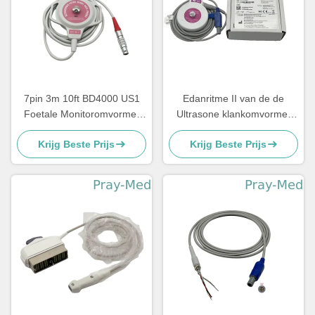
7pin 3m 10ft BD4000 US1
Edanritme II van de de
Foetale Monitoromvormer
Ultrasone klankomvormer
met de Sonde van de V.S.
van Anke ASF030 Sonde 4
Krijg Beste Prijs
Krijg Beste Prijs
FHR
Speld Één Inkeping