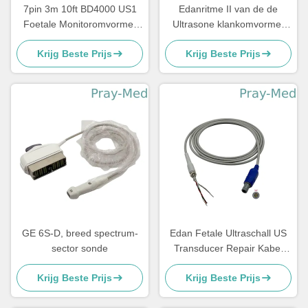
7pin 3m 10ft BD4000 US1
Edanritme II van de de
Foetale Monitoromvormer
Ultrasone klankomvormer
met de Sonde van de V.S.
van Anke ASF030 Sonde 4
Krijg Beste Prijs
Krijg Beste Prijs
FHR
Speld Één Inkeping
GE 6S-D, breed spectrum-
Edan Fetale Ultraschall US
sector sonde
Transducer Repair Kabel
4pin 40 graden
Krijg Beste Prijs
Krijg Beste Prijs