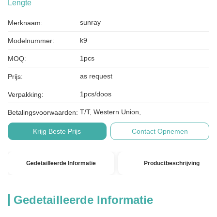
Lengte
sunray
Merknaam:
k9
Modelnummer:
1pcs
MOQ:
as request
Prijs:
1pcs/doos
Verpakking:
T/T, Western Union,
Betalingsvoorwaarden:
Krijg Beste Prijs
Contact Opnemen
Gedetailleerde Informatie
Productbeschrijving
Gedetailleerde Informatie