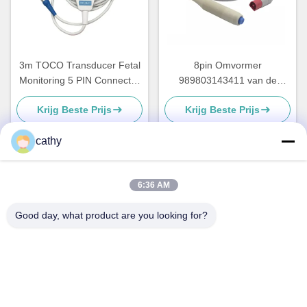
3m TOCO Transducer Fetal
8pin Omvormer
Monitoring 5 PIN Connector
989803143411 van de
For BD4000XS
schakelaar Foetale Monitor
Krijg Beste Prijs
Krijg Beste Prijs
HP For Avalon-FM
cathy
Snel contact
6:36 AM
Good day, what product are you looking for?
Adres
4e-5e verdieping, gebouw 3,19 North Danzi Road, Kengzi
Street, Pingshan District, Shenzhen, China
Telefoon
86-755- 23247478