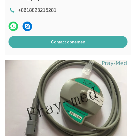
+8618823215281
Contact opnemen