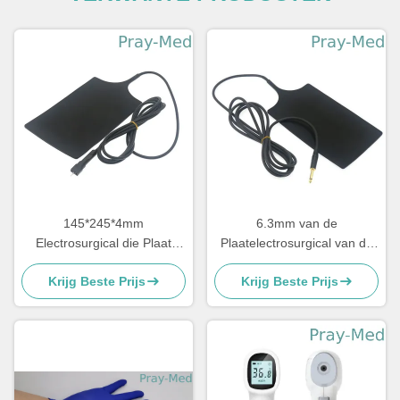
145*245*4mm
6.3mm van de
Electrosurgical die Plaat
Plaatelectrosurgical van de
Opnieuw te gebruiken
Stopelektrode het
Krijg Beste Prijs
Krijg Beste Prijs
Toebehoren aan de grond
Materiaaltoebehoren
zet