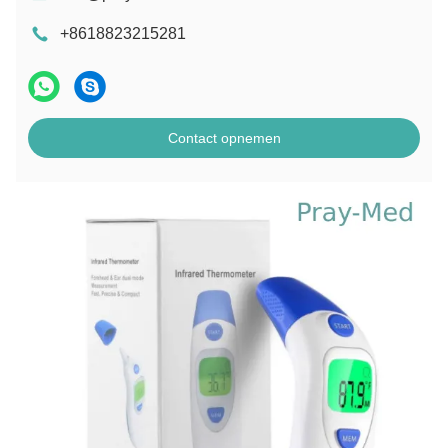
+8618823215281
Contact opnemen