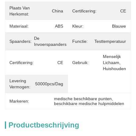
Plaats Van
China
Certificering:
CE
Herkomst:
Materiaal:
ABS
Kleur:
Blauwe
De 
Spaanders:
Functie:
Testtemperatuur
Invoerspaanders
Menselijk 
Certificering:
CE
Gebruik:
Lichaam, 
Huishouden
Levering
50000pcs/dag
Vermogen:
medische beschikbare punten
, 
Markeren:
beschikbare medische hulpmiddelen
Productbeschrijving