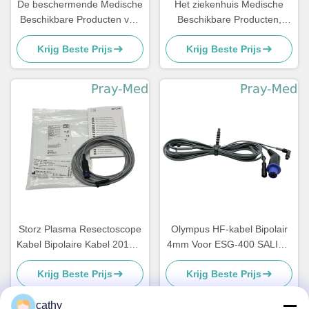
De beschermende Medische
Het ziekenhuis Medische
Beschikbare Producten van
Beschikbare Producten,
Eyewear, Antimist Medische
Beschikbaar Medisch
Krijg Beste Prijs
Krijg Beste Prijs
Veiligheidsbrillen
Beschermend Kostuum SMS
Storz Plasma Resectoscope
Olympus HF-kabel Bipolair
Kabel Bipolaire Kabel 20196-
4mm Voor ESG-400 SALINE
118
Mode WA00014A Individuele
Krijg Beste Prijs
Krijg Beste Prijs
verpakking
cathy