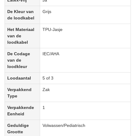
Latex-vrij
Ja
De Kleur van
Grijs
de loodkabel
Het Materiaal
TPU-Jasje
van de
loodkabel
De Codage
IEC/AHA
van de
loodkleur
Loodaantal
5 of 3
Verpakkend
Zak
Type
Verpakkende
1
Eenheid
Geduldige
Volwassen/Pediatrisch
Grootte