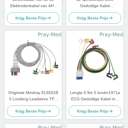
Elektrodenkabel van AHA
Geduldige Kabel
ECG de Pasgeborene
Compatable met Bionet BM5
Krijg Beste Prijs
Krijg Beste Prijs
Pediatrisch 3 Lood 5 Lood
BM7
Originele Mindray EL6501B
Lengte 0.9m 5 loodm1971a
5 Loodecg Leadwires TPU
ECG Geduldige Kabel met
Jasje AHA/IEC
Klemtpu Jasje
Krijg Beste Prijs
Krijg Beste Prijs