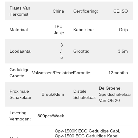
Plaats Van
China
Certificering:
CE,ISO
Herkomst:
TPU-
Materiaal:
Kabelkleur:
Grijs
Jasje
3 
Loodaantal:
/ 
Grootte:
3.6m
5
Geduldige
Volwassen/Pediatrisch
Garantie:
12months
Grootte:
De Groene, 
Proximale
Distale
Breuk/klem
Speldschakelaar 
Schakelaar:
Schakelaar:
Van OB 20
Levering
800pcs/week
Vermogen:
Opv-1500K ECG Geduldige Cabl
, 
Opv-1500 ECG Geduldige Kabel
, 