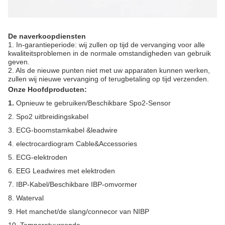
De naverkoopdiensten
1. In-garantieperiode: wij zullen op tijd de vervanging voor alle
kwaliteitsproblemen in de normale omstandigheden van gebruik
geven.
2. Als de nieuwe punten niet met uw apparaten kunnen werken,
zullen wij nieuwe vervanging of terugbetaling op tijd verzenden.
Onze Hoofdproducten:
1.
Opnieuw te gebruiken/Beschikbare Spo2-Sensor
2. Spo2 uitbreidingskabel
3. ECG-boomstamkabel &leadwire
4. electrocardiogram Cable&Accessories
5. ECG-elektroden
6. EEG Leadwires met elektroden
7. IBP-Kabel/Beschikbare IBP-omvormer
8. Waterval
9. Het manchet/de slang/connecor van NIBP