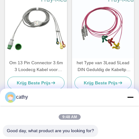
Om 13 Pin Connector 3.6m
het Type van 3Lead 5Lead
3 Loodecg Kabel voor
DIN Geduldig de Kabeltpu
Mediana D500
Jasje Leadwire van CEI AHA
Krijg Beste Prijs
Krijg Beste Prijs
ECG
cathy
Snel contact
9:48 AM
Good day, what product are you looking for?
Adres