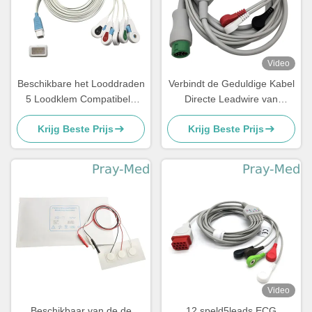
Video
Beschikbare het Looddraden
Verbindt de Geduldige Kabel
5 Loodklem Compatibele
Directe Leadwire van
Covidien van Radiolucent
EA6232B ECG aan
Krijg Beste Prijs
Krijg Beste Prijs
ECG
Onverwacht Beëindigen
Video
Beschikbaar van de de
12 speld5leads ECG