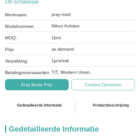
OB Schakelaar
pray-med
Merknaam:
Nihon Kohden
Modelnummer:
1pcs
MOQ:
as demand
Prijs:
1pcs/zak
Verpakking:
T/T, Western Union,
Betalingsvoorwaarden:
Krijg Beste Prijs
Contact Opnemen
Gedetailleerde Informatie
Productbeschrijving
Gedetailleerde Informatie