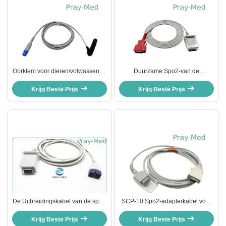
Oorklem voor dieren/volwassenen
Duurzame Spo2-van de
7-pins zuurstofsensorkabel voor
Adapterkabel Geschikte Radicale
Krijg Beste Prijs
Drager SpO2-sensor
7/Rad 8 20 Speldschakelaar van
Krijg Beste Prijs
De Uitbreidingskabel van de spo2
SCP-10 Spo2-adapterkabel voor
Adapter Db9, Volwassen Spo2 de
Datascope 14 pinnen 8 voet lang
Krijg Beste Prijs
Sensorkabel van
Krijg Beste Prijs