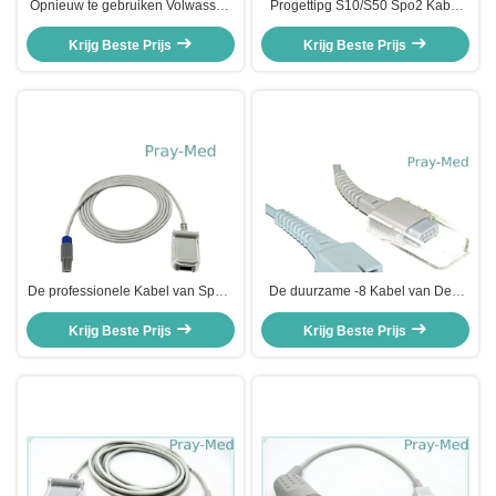
Opnieuw te gebruiken Volwassen
Progettipg S10/S50 Spo2 Kabel
Spo2-de Sensorkabel van
van de de Zuurstofsensor van de
Sensorbiocare 10pin Spo2
Krijg Beste Prijs
Sensorkabel 3m/10ft
Krijg Beste Prijs
Compatibel voor IM8 IM10 IM12
De professionele Kabel van Spo2,
De duurzame -8 Kabel van Dec,
de Sensorenkabel 0010-20-
4.0mm Dia Opnieuw te gebruiken
42595 van Datascope Spo2
Krijg Beste Prijs
Spo2 Sensorenkabel
Krijg Beste Prijs