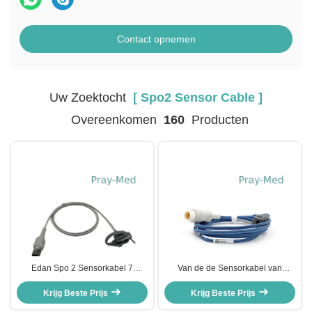
Contact opnemen
Uw Zoektocht
[ Spo2 Sensor Cable ]
Overeenkomen
160
Producten
Edan Spo 2 Sensorkabel 7
Van de de Sensorkabel van
Speldd Gevormde Mannelijke
Oximeter de Volwassen Spo2 van
Schakelaar Huntsman TPU 5040
Krijg Beste Prijs
de Comenimpuls Omslag van de
Krijg Beste Prijs
de Pasgeborenespo2 Sensor