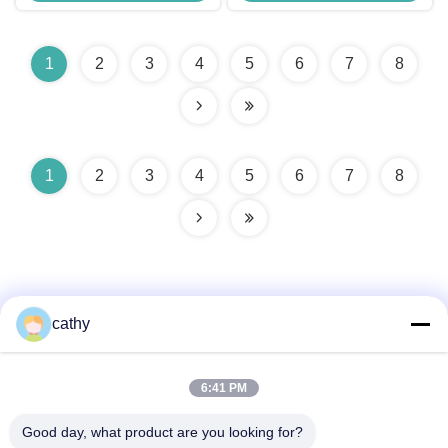
1
2
3
4
5
6
7
8
1
2
3
4
5
6
7
8
cathy
Snel contact
6:41 PM
Good day, what product are you looking for?
Adres