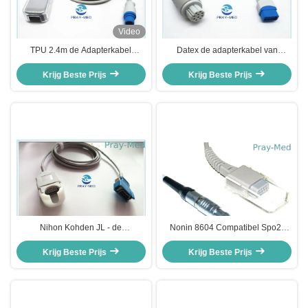
Video
TPU 2.4m de Adapterkabel
Datex de adapterkabel van
3368433 Compatibele Drager van
ohmedatrusignal ts-N3
Krijg Beste Prijs
7pin Spo2
spo2/uitbreidingskabel met 10pin
Krijg Beste Prijs
Nihon Kohden JL - de
Nonin 8604 Compatibel Spo2-
Adapterkabel 20 van 302T Spo2
Metaal 6 Speld 4.0mm van de
Norm van Speld de Compatibele
Krijg Beste Prijs
Adapterkabel Kabeldiameter
Krijg Beste Prijs
Ce