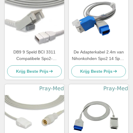
DB9 9 Speld BCI 3311
De Adapterkabel 2.4m van
Compatibele Spo2-
Nihonkohden Spo2 14 Speld
Uitbreidingskabel Medische
jl-900P TPU Jasje
Krijg Beste Prijs
Krijg Beste Prijs
Smiths