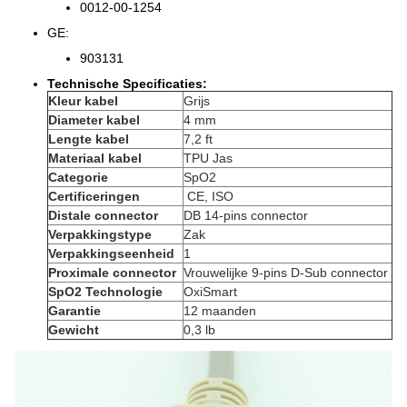
0012-00-1254
GE:
903131
Technische Specificaties:
Kleur kabel
Grijs
Diameter kabel
4 mm
Lengte kabel
7,2 ft
Materiaal kabel
TPU Jas
Categorie
SpO2
Certificeringen
CE, ISO
Distale connector
DB 14-pins connector
Verpakkingstype
Zak
Verpakkingseenheid
1
Proximale connector
Vrouwelijke 9-pins D-Sub connector
SpO2 Technologie
OxiSmart
Garantie
12 maanden
Gewicht
0,3 lb