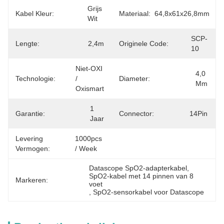
Grijs 
Kabel Kleur:
Materiaal:
64,8x61x26,8mm
Wit
SCP-
Lengte:
2,4m
Originele Code:
10
Niet-OXI 
4,0 
Technologie:
/ 
Diameter:
Mm
Oxismart
1 
Garantie:
Connector:
14Pin
Jaar
Levering
1000pcs 
Vermogen:
/ Week
Datascope SpO2-adapterkabel
, 
SpO2-kabel met 14 pinnen van 8 
Markeren:
voet
, 
SpO2-sensorkabel voor Datascope