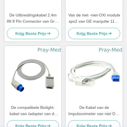
De Uitbreidingskabel 2.4m
Van de niet -niet-OXI module
8ft 8 Pin Connector van Gray
spo2 van GE marqutte 11pin
Schiller SpO2
de de adapterkabel/de
Krijg Beste Prijs
Krijg Beste Prijs
uitbreidingskabel van fabriek
verstrekt
De compatibele Biolight-
De Kabel van de
kabel van /adapter van de
Impulsoximeter van niet OXI,
uitbreidingskabel
de Sensorkabel van
Krijg Beste Prijs
Krijg Beste Prijs
M9500/M9000/M7000/M8000
Spacelabs Ultraview Spo2