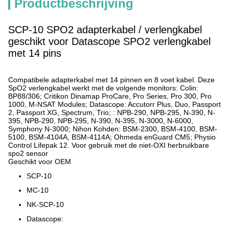
Productbeschrijving
SCP-10 SPO2 adapterkabel / verlengkabel
geschikt voor Datascope SPO2 verlengkabel
met 14 pins
Compatibele adapterkabel met 14 pinnen en 8 voet kabel. Deze
SpO2 verlengkabel werkt met de volgende monitors: Colin:
BP88/306; Critikon Dinamap ProCare, Pro Series, Pro 300, Pro
1000, M-NSAT Modules; Datascope: Accutorr Plus, Duo, Passport
2, Passport XG, Spectrum, Trio; : NPB-290, NPB-295, N-390, N-
395, NPB-290, NPB-295, N-390, N-395, N-3000, N-6000,
Symphony N-3000; Nihon Kohden: BSM-2300, BSM-4100, BSM-
5100, BSM-4104A, BSM-4114A; Ohmeda enGuard CM5; Physio
Control Lifepak 12. Voor gebruik met de niet-OXI herbruikbare
spo2 sensor
Geschikt voor OEM
SCP-10
MC-10
NK-SCP-10
Datascope: