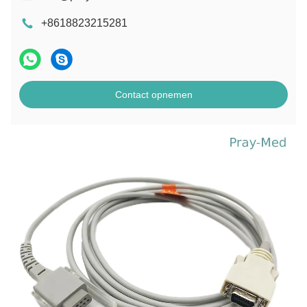
+8618823215281
Contact opnemen